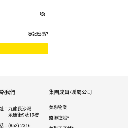
忘記密碼?
絡我們
集團成員/聯屬公司
美聯物業
址：
九龍長沙灣
永康街9號19樓
鋑聯控股*
話：
(852) 2316