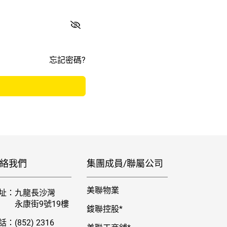
忘記密碼?
絡我們
集團成員/聯屬公司
美聯物業
址：
九龍長沙灣
永康街9號19樓
鋑聯控股*
話：
(852) 2316