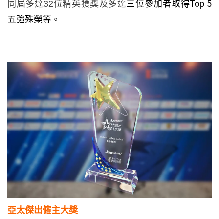
三位參加者取得Top 5
同屆多達32位精英獲獎及多達
五強殊榮等。
亞太傑出僱主大獎