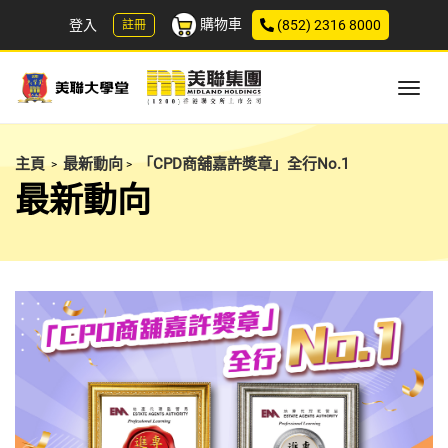
購物車
登入
(852) 2316 8000
註冊
主頁
最新動向
「CPD商舖嘉許奬章」全行No.1
>
>
最新動向