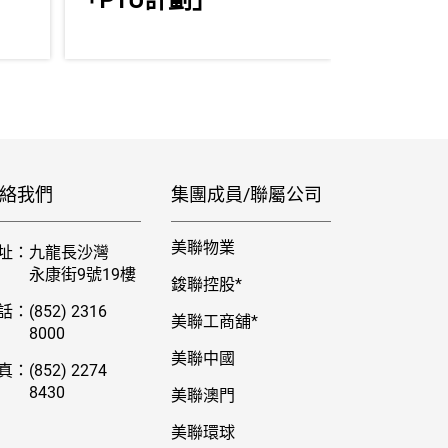
」
「PTU計劃」
「飛虎
絡我們
集團成員/聯屬公司
美聯物業
址：
九龍長沙灣
永康街9號19樓
鋑聯控股*
話：
(852) 2316
美聯工商舖*
8000
美聯中國
真：
(852) 2274
8430
美聯澳門
美聯環球