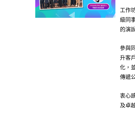
工作坊
級同
的演
參與
升客
化，
傳遞
衷心
及卓